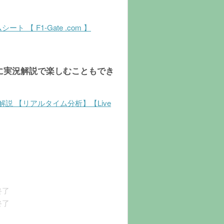
【 F1-Gate .com 】
に実況解説で楽しむこともでき
実況解説 【リアルタイム分析】【Live
）
終了
終了