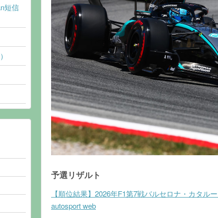
an短信
体）
予選リザルト
【順位結果】2026年F1第7戦バルセロナ・カタルーニ
autosport web