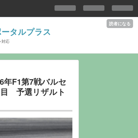
読者になる
ロポータルプラス
ン対応
26年F1第7戦バルセ
日目 予選リザルト