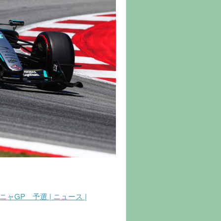
ャGP 予選 | ニュース |