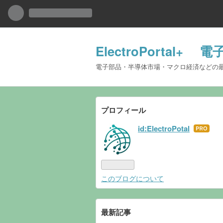
ElectroPort
電子部品・半導体市場・マクロ経済などの最
プロフィール
id:ElectroPotal
はて
なブ
ログ
Pro
このブログについて
最新記事